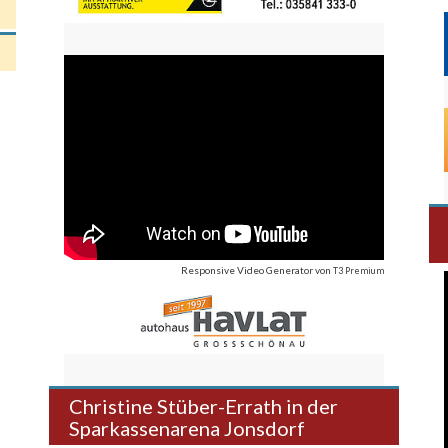
Responsive Video Generator
von
T3 Premium
Christine Stüber-Errath in der
Sparkassenarena Jonsdorf