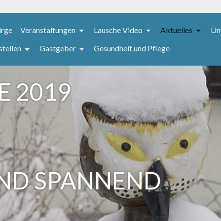
irge
Veranstaltungen
Lausche Video
Aktuelles
Un
stellen
Gastgeber
Gesundheit und Pflege
E 2019
UND SPANNEND