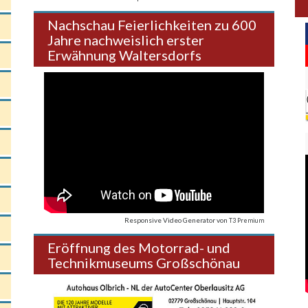
Nachschau Feierlichkeiten zu 600
Jahre nachweislich erster
Erwähnung Waltersdorfs
Responsive Video Generator
von
T3 Premium
Eröffnung des Motorrad- und
Technikmuseums Großschönau