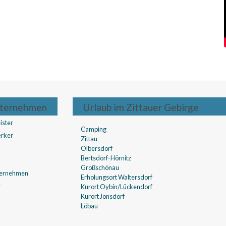
ternehmen
Urlaub im Zittauer Gebirge
ister
Camping
rker
Zittau
Olbersdorf
Bertsdorf-Hörnitz
Großschönau
ternehmen
Erholungsort Waltersdorf
r
Kurort Oybin/Lückendorf
Kurort Jonsdorf
Löbau