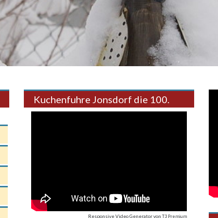
Kuchenfuhre Jonsdorf die 100.
Responsive Video Generator
von
T3 Premium