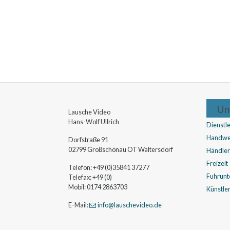
Un
Lausche Video
Hans-Wolf
Ullrich
Dienstle
Handwe
Dorfstraße 91
02799
Großschönau OT Waltersdorf
Händler
Freizeit
Telefon:
+49 (0)35841 37277
Fuhrun
Telefax:
+49 (0)
Mobil:
0174 2863703
Künstle
E-Mail:
info
@lauschevideo
.de