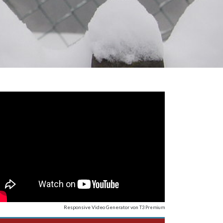
Responsive Video Generator
von
T3 Premium