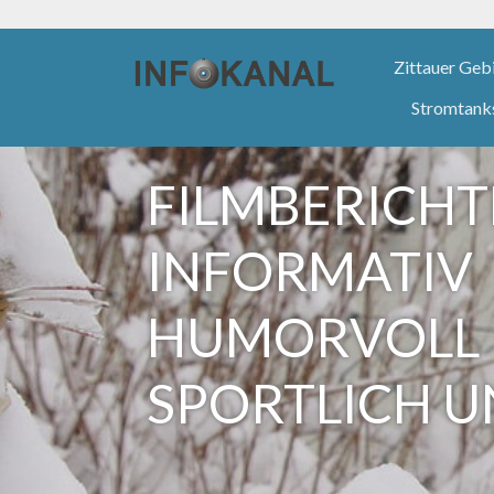
Zittauer Geb
Stromtank
Zum
Inhalt
springen
FILMBERICHT
INFORMATIV
HUMORVOLL
SPORTLICH 