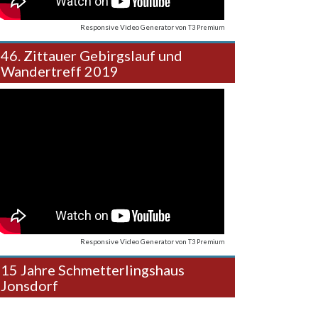
Responsive Video Generator
von
T3 Premium
46. Zittauer Gebirgslauf und
Wandertreff 2019
Responsive Video Generator
von
T3 Premium
15 Jahre Schmetterlingshaus
Jonsdorf