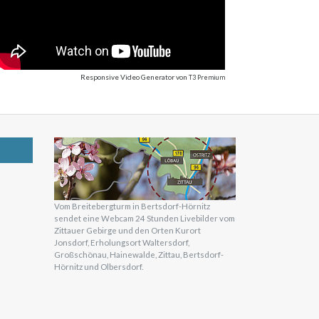
Responsive Video Generator
von
T3 Premium
Vom Breitebergturm in Bertsdorf-Hörnitz
sendet eine Webcam 24 Stunden Livebilder vom
Zittauer Gebirge und den Orten Kurort
Jonsdorf, Erholungsort Waltersdorf,
Großschönau, Hainewalde, Zittau, Bertsdorf-
Hörnitz und Olbersdorf.