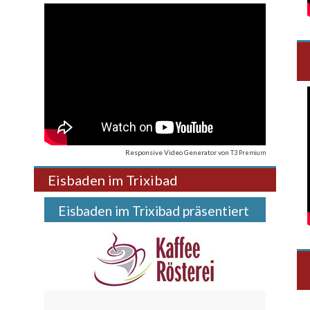
Responsive Video Generator
von
T3 Premium
Eisbaden im Trixibad
Eisbaden im Trixibad präsentiert