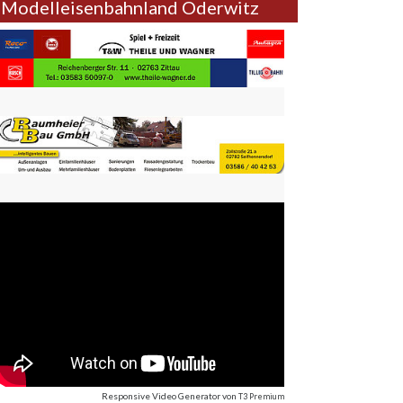
Modelleisenbahnland Oderwitz
Responsive Video Generator
von
T3 Premium