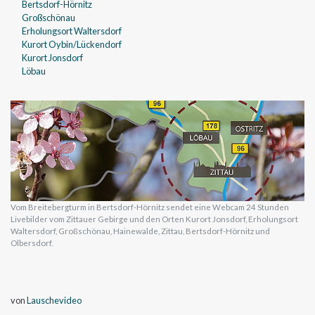
Bertsdorf-Hörnitz
Großschönau
Erholungsort Waltersdorf
Kurort Oybin/Lückendorf
Kurort Jonsdorf
Löbau
Vom Breitebergturm in Bertsdorf-Hörnitz sendet eine Webcam 24 Stunden
Livebilder vom Zittauer Gebirge und den Orten Kurort Jonsdorf, Erholungsort
Waltersdorf, Großschönau, Hainewalde, Zittau, Bertsdorf-Hörnitz und
Olbersdorf.
von
Lauschevideo