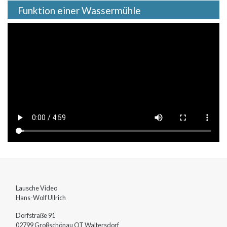
Funktion einer Wassermühle
Lausche Video
Hans-Wolf
Ullrich
Dorfstraße 91
02799
Großschönau OT Waltersdorf