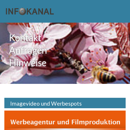
Zum
Inhalt
Kontakt
springen
Anfragen
Hinweise
Imagevideo und Werbespots