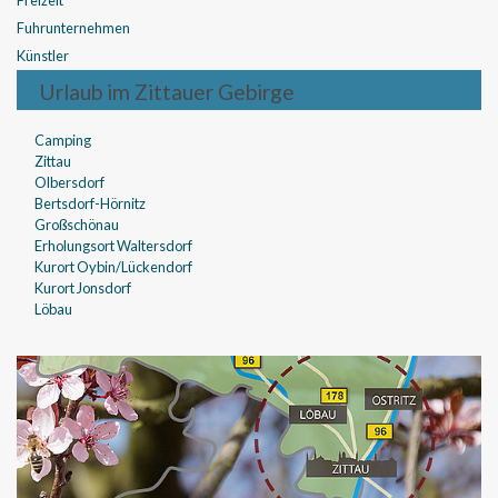
Fuhrunternehmen
Künstler
Urlaub im Zittauer Gebirge
Camping
Zittau
Olbersdorf
Bertsdorf-Hörnitz
Großschönau
Erholungsort Waltersdorf
Kurort Oybin/Lückendorf
Kurort Jonsdorf
Löbau