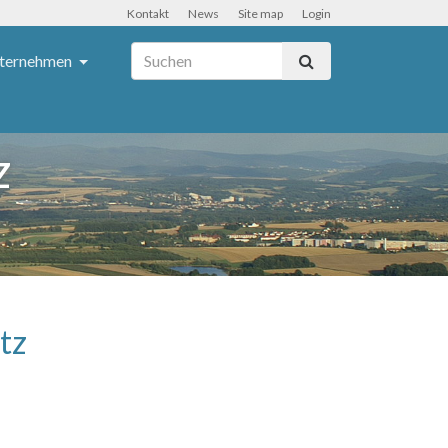
Kontakt
News
Site map
Login
ternehmen
z
tz