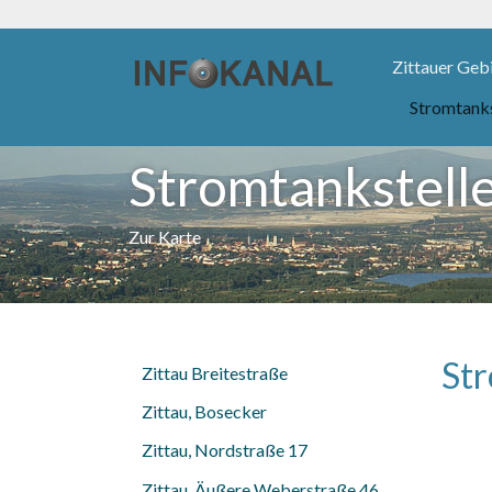
Zittauer Geb
Stromtank
Zum
Inhalt
Stromtankstelle
springen
Zur Karte
Str
Zittau Breitestraße
Zittau, Bosecker
Zittau, Nordstraße 17
Zittau, Äußere Weberstraße 46