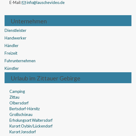
E-Mail:
info
@lauschevideo
.de
Unternehmen
Dienstleister
Handwerker
Händler
Freizeit
Fuhrunternehmen
Künstler
Urlaub im Zittauer Gebirge
Camping
Zittau
Olbersdorf
Bertsdorf-Hörnitz
Großschönau
Erholungsort Waltersdorf
Kurort Oybin/Lückendorf
Kurort Jonsdorf