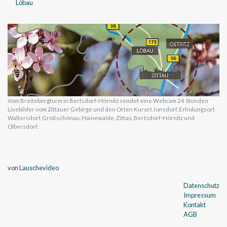
Löbau
Vom Breitebergturm in Bertsdorf-Hörnitz sendet eine Webcam 24 Stunden
Livebilder vom Zittauer Gebirge und den Orten Kurort Jonsdorf, Erholungsort
Waltersdorf, Großschönau, Hainewalde, Zittau, Bertsdorf-Hörnitz und
Olbersdorf.
von
Lauschevideo
Datenschutz
Impressum
Kontakt
AGB