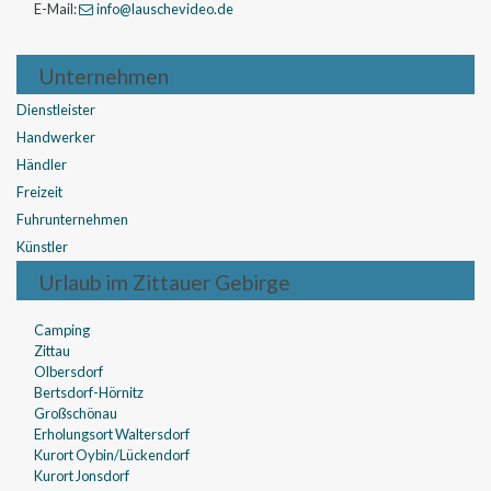
E-Mail:
info
@lauschevideo
.de
Unternehmen
Dienstleister
Handwerker
Händler
Freizeit
Fuhrunternehmen
Künstler
Urlaub im Zittauer Gebirge
Camping
Zittau
Olbersdorf
Bertsdorf-Hörnitz
Großschönau
Erholungsort Waltersdorf
Kurort Oybin/Lückendorf
Kurort Jonsdorf