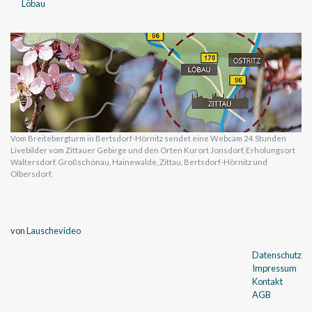
Löbau
Vom Breitebergturm in Bertsdorf-Hörnitz sendet eine Webcam 24 Stunden
Livebilder vom Zittauer Gebirge und den Orten Kurort Jonsdorf, Erholungsort
Waltersdorf, Großschönau, Hainewalde, Zittau, Bertsdorf-Hörnitz und
Olbersdorf.
von
Lauschevideo
Datenschutz
Impressum
Kontakt
AGB