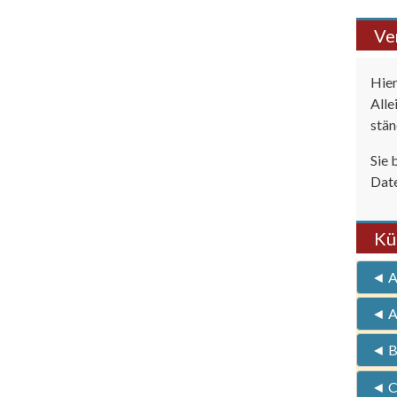
Ve
Hier
Alle
stän
Sie 
Date
Kü
◄ A
◄ Al
◄ B
◄ C