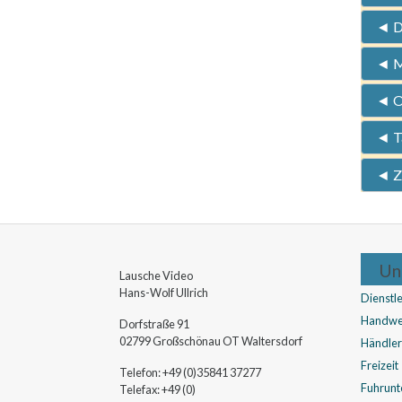
◄ D
◄ M
◄ O
◄ T
◄ Z
Un
Lausche Video
Hans-Wolf
Ullrich
Dienstle
Handwe
Dorfstraße 91
02799
Großschönau OT Waltersdorf
Händler
Freizeit
Telefon:
+49 (0)35841 37277
Fuhrun
Telefax:
+49 (0)