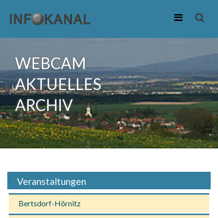
Zum
Inhalt
WEBCAM
springen
AKTUELLES
ARCHIV
Veranstaltungen
Bertsdorf-Hörnitz