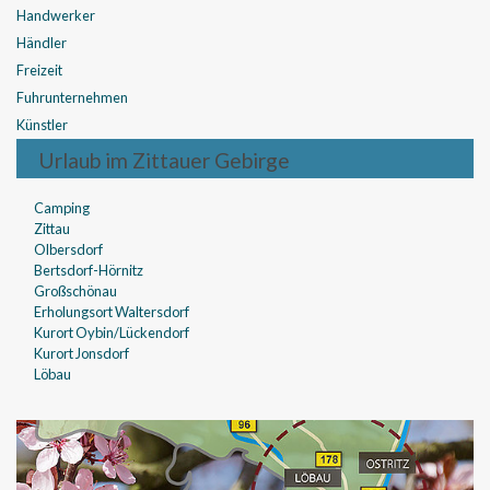
Handwerker
Händler
Freizeit
Fuhrunternehmen
Künstler
Urlaub im Zittauer Gebirge
Camping
Zittau
Olbersdorf
Bertsdorf-Hörnitz
Großschönau
Erholungsort Waltersdorf
Kurort Oybin/Lückendorf
Kurort Jonsdorf
Löbau